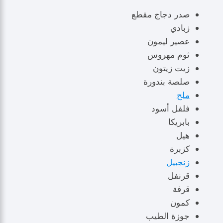
صدر دجاج مقطع
زبادي
عصير ليمون
ثوم مهروس
زيت زيتون
صلصة بندورة
ملح
فلفل أسود
بابريكا
هيل
كزبرة
زنجبيل
قرنفل
قرفة
كمون
جوزة الطيب