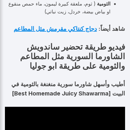
الثومية
( ثوم، ملعقة كبيرة ليمون، ماء حمص منقوع
او بياض بيضة، خردل، زيت نباتي)
شاهد أيضاً:
دجاج كنتاكي مقرمش مثل المطاعم
فيديو طريقة تحضير ساندويش
الشاورما السورية مثل المطاعم
والثومية على طريقة ابو جوليا
أطيب وأسهل شاورما سورية منغنغة بالثومية في
البيت [Best Homemade Juicy Shawarma]