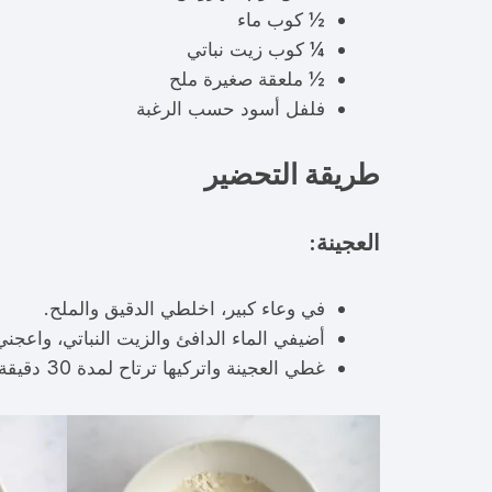
½ كوب ماء
¼ كوب زيت نباتي
½ ملعقة صغيرة ملح
فلفل أسود حسب الرغبة
طريقة التحضير
العجينة:
في وعاء كبير، اخلطي الدقيق والملح.
أضيفي الماء الدافئ والزيت النباتي، واعجن
غطي العجينة واتركيها ترتاح لمدة 30 دقيقة.