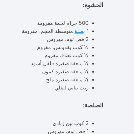
الحشوة:
500 جرام لحمة مفرومة
1
بصلة
متوسطة الحجم، مفرومة
2 فص ثوم، مهروس
½ كوب بقدونس، مفروم
½ كوب نعناع، مفروم
½ ملعقة صغيرة فلفل أسود
½ ملعقة صغيرة كمون
½ ملعقة صغيرة ملح
زيت نباتي للقلي
الصلصة:
2 كوب لبن زبادي
1 فص ثوم، مهروس