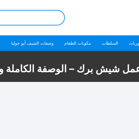
البحث
عن:
ربات
السلطات
مكونات الطعام
وصفات الشيف أبو جوليا
م
مل شيش برك – الوصفة الكاملة و