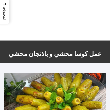
→
المحتويات
عمل كوسا محشي و باذنجان محشي