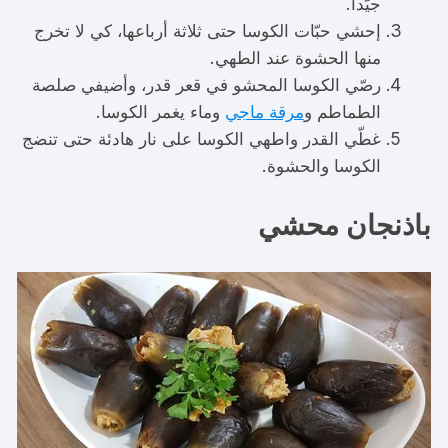
جيّداً.
إحشي حبّات الكوسا حتى ثلاثة أرباعها، كي لا تخرج
منها الحشوة عند الطهي.
رصّي الكوسا المحشو في قعر قدر، وأضيفي صلصة
الطماطم و
مرقة ماجي
وماء يغمر الكوسا.
غطّي القدر واطهي الكوسا على نار هادئة حتى تنضج
الكوسا والحشوة.
باذنجان محشي