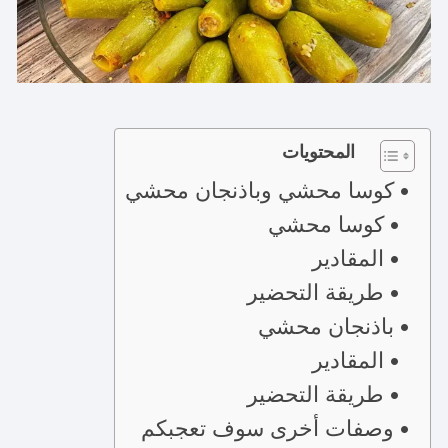
المحتويات
كوسا محشي وباذنجان محشي
كوسا محشي
المقادير
طريقة التحضير
باذنجان محشي
المقادير
طريقة التحضير
وصفات أخرى سوف تعجبكم