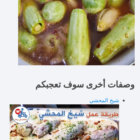
وصفات أخرى سوف تعجبكم
شيخ المحشي