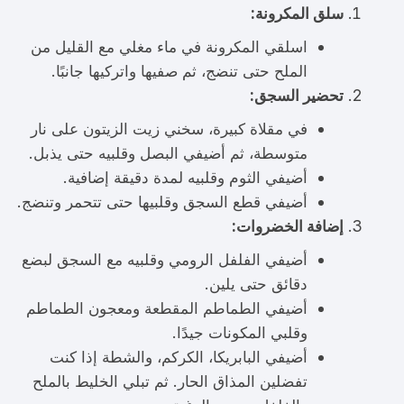
سلق المكرونة:
اسلقي المكرونة في ماء مغلي مع القليل من
الملح حتى تنضج، ثم صفيها واتركيها جانبًا.
تحضير السجق:
في مقلاة كبيرة، سخني زيت الزيتون على نار
متوسطة، ثم أضيفي البصل وقلبيه حتى يذبل.
أضيفي الثوم وقلبيه لمدة دقيقة إضافية.
أضيفي قطع السجق وقلبيها حتى تتحمر وتنضج.
إضافة الخضروات:
أضيفي الفلفل الرومي وقلبيه مع السجق لبضع
دقائق حتى يلين.
أضيفي الطماطم المقطعة ومعجون الطماطم
وقلبي المكونات جيدًا.
أضيفي البابريكا، الكركم، والشطة إذا كنت
تفضلين المذاق الحار. ثم تبلي الخليط بالملح