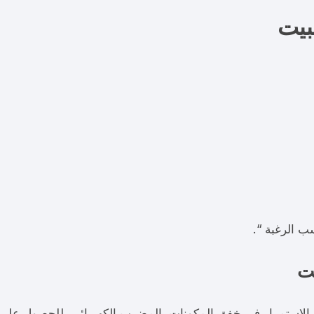
بيت
ب الرغبة “.
يت
ع الاستمرار فى خفق المكونات بالمضرب الكهربائى، للحصول على 