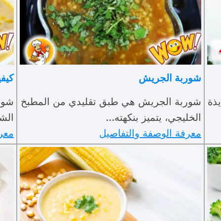
شوربة الجريش
كيفي
ذة
شوربة الجريش هي طبق تقليدي من المطبخ
شور
الخليجي، يتميز بنكهته…
الش
معرفة الوصفة والتفاصيل
معر