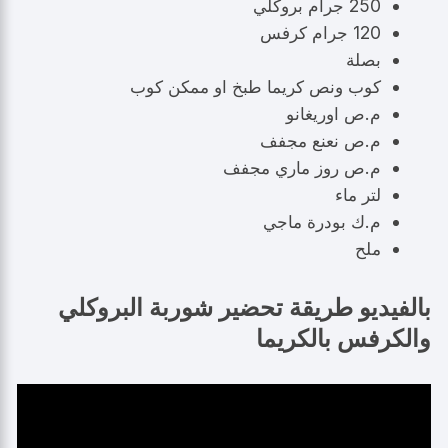
250 جرام بروكلي
120 جرام كرفس
بصلة
كوب ونص كريما طبخ او ممكن كوب
م.ص اوريغانو
م.ص نعنع مجفف
م.ص روز ماري مجفف
لتر ماء
م.ك بودرة ماجي
ملح
بالفيديو طريقة تحضير شوربة البروكلي
والكرفس بالكريما