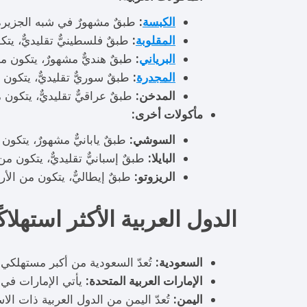
الكبسة
:
طبقٌ مشهورٌ في شبه الجزيرة ا
المقلوبة
:
طبقٌ فلسطينيٌّ تقليديٌّ، يت
البرياني
:
طبقٌ هنديٌّ مشهورٌ، يتكون من 
المجدرة
:
طبقٌ سوريٌّ تقليديٌّ، يتكون
المدخن:
طبقٌ عراقيٌّ تقليديٌّ، يتكون
مأكولات أخرى:
السوشي:
طبقٌ يابانيٌّ مشهورٌ، يتكون
البايلا:
طبقٌ إسبانيٌّ تقليديٌّ، يتكون من
الريزوتو:
طبقٌ إيطاليٌّ، يتكون من الأ
الدول العربية الأكثر استهلاكًا
السعودية:
تُعدّ السعودية من أكبر مستهلكي الأرز
الإمارات العربية المتحدة:
يأتي الإمارات في الم
اليمن:
تُعدّ اليمن من الدول العربية ذات الاستهلا