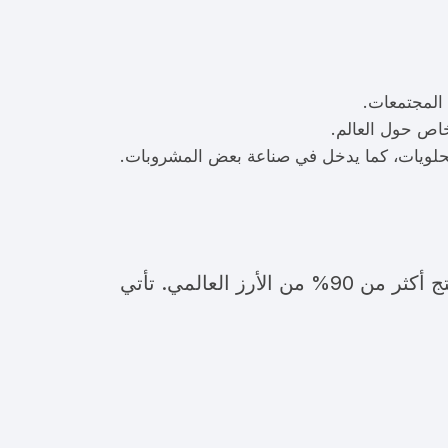
 المجتمعات.
شخاص حول العالم.
الحلويات، كما يدخل في صناعة بعض المشروبات.
تُعدّ قارة آسيا الموطن الأصلي للأرز، و مازالت حتى يومنا هذا هي المنطقة الأكثر إنتاجًا له، حيث تُنتج أكثر من 90% من الأرز العالمي. تأتي