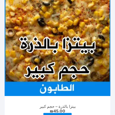
بيتزا بالذرة – حجم كبير
₪
45.00