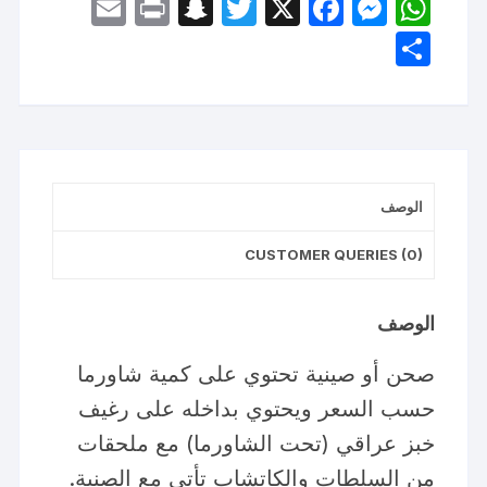
E
P
S
T
X
F
M
W
m
ri
n
w
a
e
h
S
ail
nt
a
itt
c
s
at
h
p
er
e
s
s
ar
c
b
e
A
e
h
o
n
p
at
o
g
p
الوصف
k
er
CUSTOMER QUERIES (0)
الوصف
صحن أو صينية تحتوي على كمية شاورما
حسب السعر ويحتوي بداخله على رغيف
خبز عراقي (تحت الشاورما) مع ملحقات
من السلطات والكاتشاب تأتي مع الصنية.