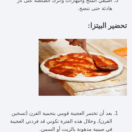
اضيفي الملح والبهارات واترك الصلصة على نار
هادئة حتى تنضج.
تحضير البيتزا:
بعد أن تختمر العجينة قومي بتحمية الفرن (تسخين
الفرن)، وخلال هذه الفترة تكوني قد فردتي العجينة
في صينية مدهونة بالزيت أو السمن.