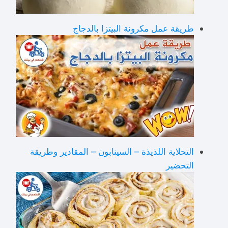
طريقة عمل مكرونة البيتزا بالدجاج
التحلاية اللذيذة – السينابون – المقادير وطريقة
التحضير