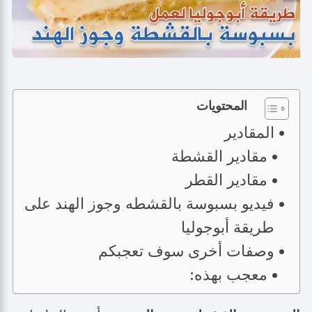
المحتويات
المقادير
مقادير القشطة
مقادير القطر
فيديو بسبوسة بالقشطه وجوز الهند على
طريقة أبوجوليا
وصفات أخرى سوف تعجبكم
معجب بهذه: