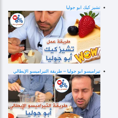
تشيز كيك ابو جوليا
تيراميسو ابو جوليا – طريقة التيراميسو الإيطالي